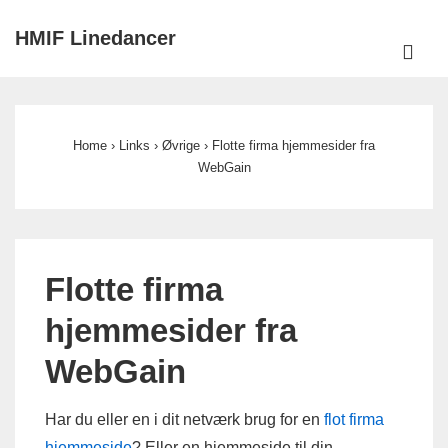
↓
HMIF Linedancer
Hop
ME
til
Main
hovedindhold
Navigation
Home
›
Links
›
Øvrige
›
Flotte firma hjemmesider fra
WebGain
Flotte firma
hjemmesider fra
WebGain
Har du eller en i dit netværk brug for en
flot firma
hjemmeside
? Eller en hjemmeside til din