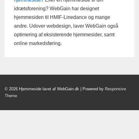
idrætsforening? WebGain har designet
hjemmesiden til HMIF-Linedance og mange
andre. Udover webdesign, laver WebGain også
optimering af eksisterende hjemmesider, samt
online markedsføring.
© 2026
Hjemmeside lavet af WebGain.dk
| Powered by
Responsive
Theme